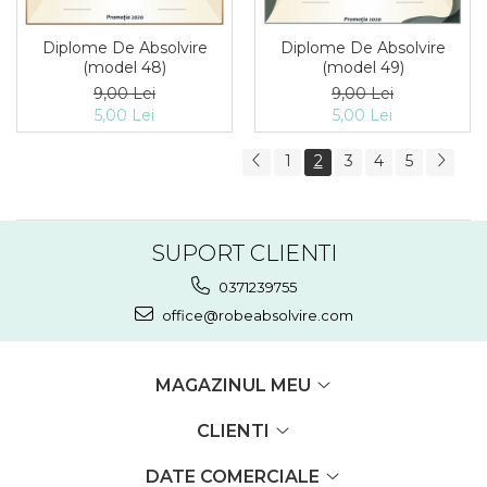
Diplome De Absolvire
Diplome De Absolvire
(model 48)
(model 49)
9,00 Lei
9,00 Lei
5,00 Lei
5,00 Lei
1
2
3
4
5
SUPORT CLIENTI
0371239755
office@robeabsolvire.com
MAGAZINUL MEU
CLIENTI
DATE COMERCIALE