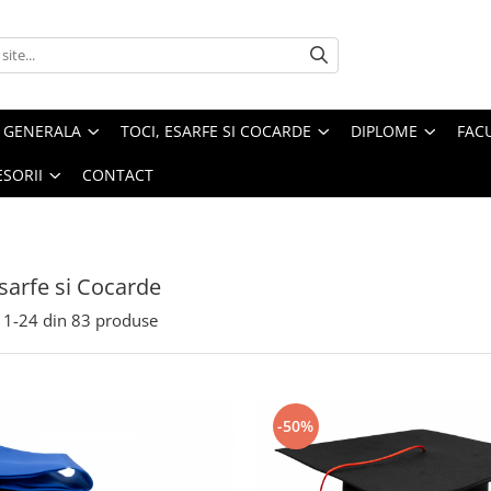
U GENERALA
TOCI, ESARFE SI COCARDE
DIPLOME
FAC
SORII
CONTACT
Esarfe si Cocarde
1-
24
din
83
produse
-50%