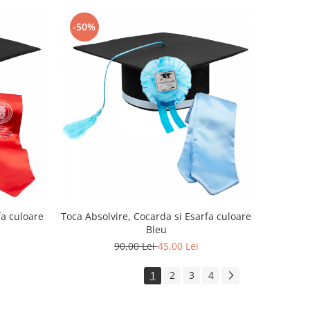
-50%
fa culoare
Toca Absolvire, Cocarda si Esarfa culoare
Bleu
90,00 Lei
45,00 Lei
1
2
3
4