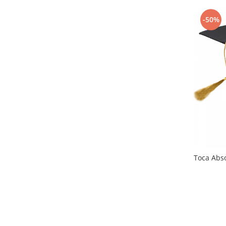
-50%
Toca Abso