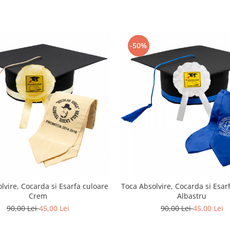
-50%
lvire, Cocarda si Esarfa culoare
Toca Absolvire, Cocarda si Esar
Crem
Albastru
90,00 Lei
45,00 Lei
90,00 Lei
45,00 Lei