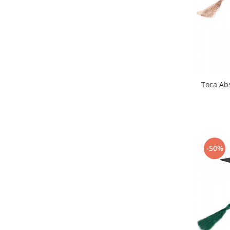
Toca Abs
-50%