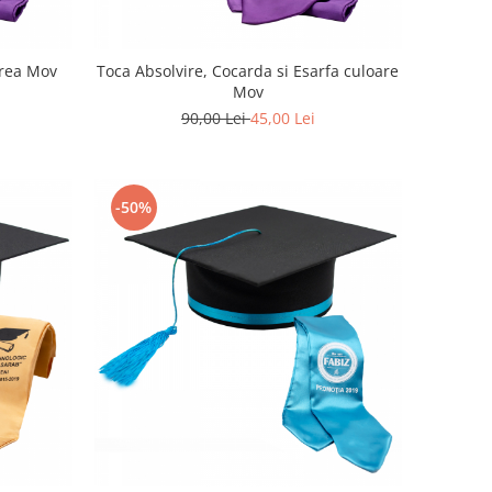
area Mov
Toca Absolvire, Cocarda si Esarfa culoare
Mov
90,00 Lei
45,00 Lei
-50%