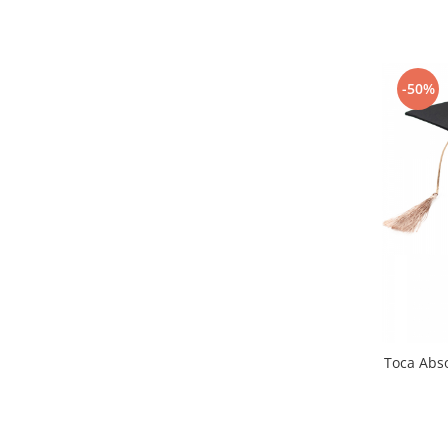
-50%
Toca Abso