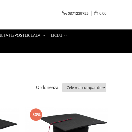
0371239755
0,00
ULTATE/POSTLICEALA
LICEU
Ordoneaza:
-50%