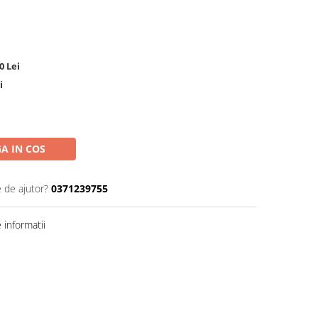
0 Lei
i
A IN COS
e de ajutor?
0371239755
informatii