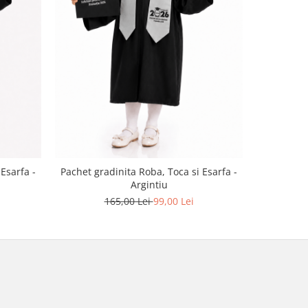
-40%
Pachet gra
Esarfa -
Pachet gradinita Roba, Toca si Esarfa -
Argintiu
165,00 Lei
99,00 Lei