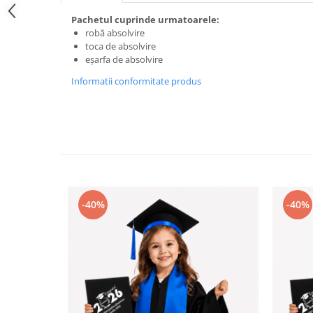
Pachetul cuprinde urmatoarele:
robă absolvire
toca de absolvire
eșarfa de absolvire
Informatii conformitate produs
-40%
-40%