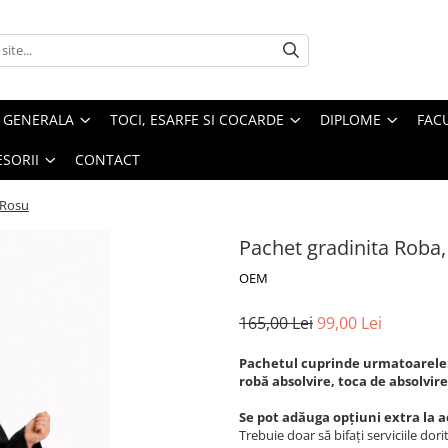
U GENERALA
TOCI, ESARFE SI COCARDE
DIPLOME
FAC
SORII
CONTACT
 Rosu
Pachet gradinita Roba,
OEM
165,00 Lei
99,00 Lei
Pachetul cuprinde urmatoarele
robă absolvire, toca de absolvire
Se pot adăuga opțiuni extra la 
Trebuie doar să bifați serviciile dorit