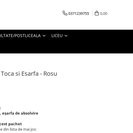
0371239755
0,00
ULTATE/POSTLICEALA
LICEU
 Toca si Esarfa - Rosu
:
, eșarfa de absolvire
acest pachet
e din lista de mai jos: