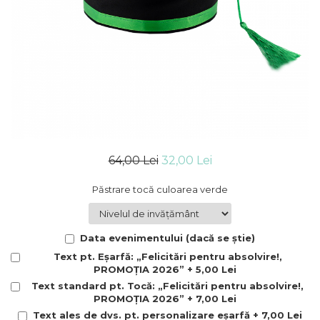
Accesorii
Accesorii
Accesorii
Accesorii
Diplome absolvire
Medalii
Medalii
Medalii
Medalii
Diplome profesori
Cheia succesului
Cheia succesului
Cheia succesului
Cheia succesului
Diplome Suport Piele/Catifea
Diplome absolvire
Diplome absolvire
Diplome absolvire
Diplome absolvire
Ursulet Absolvire
Diplome profesori
Diplome profesori
Diplome profesori
Diplome profesori
Banut anul absolvirii
Diplome Suport Piele/Catifea
Diplome Suport Piele/Catifea
Diplome Suport Piele/Catifea
Diplome Suport Piele/Catifea
Ursulet Absolvire
Ursulet Absolvire
Ursulet Absolvire
Ursulet Absolvire
Banut anul absolvirii
Banut anul absolvirii
Banut anul absolvirii
Banut anul absolvirii
64,00 Lei
32,00 Lei
Păstrare tocă culoarea verde
Data evenimentului (dacă se știe)
Text pt. Eșarfă: „Felicitări pentru absolvire!,
PROMOȚIA 2026” + 5,00 Lei
Text standard pt. Tocă: „Felicitări pentru absolvire!,
PROMOȚIA 2026” + 7,00 Lei
Text ales de dvs. pt. personalizare eșarfă + 7,00 Lei