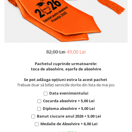
Toca absolvire
Toca absolvire
Toca absolvire
Toca absolvire
Cheia succesului
Accesorii
Accesorii
Accesorii
Accesorii
Diplome absolvire
Medalii
Medalii
Medalii
Medalii
Diplome profesori
Cheia succesului
Cheia succesului
Cheia succesului
Cheia succesului
Diplome Suport Piele/Catifea
Diplome absolvire
Diplome absolvire
Diplome absolvire
Diplome absolvire
Ursulet Absolvire
Diplome profesori
Diplome profesori
Diplome profesori
Diplome profesori
Banut anul absolvirii
Diplome Suport Piele/Catifea
Diplome Suport Piele/Catifea
Diplome Suport Piele/Catifea
Diplome Suport Piele/Catifea
82,00 Lei
49,00 Lei
Ursulet Absolvire
Ursulet Absolvire
Ursulet Absolvire
Ursulet Absolvire
Pachetul cuprinde urmatoarele:
Banut anul absolvirii
Banut anul absolvirii
Banut anul absolvirii
Banut anul absolvirii
toca de absolvire, eșarfa de absolvire
Se pot adăuga opțiuni extra la acest pachet
Trebuie doar să bifați serviciile dorite din lista de mai jos:
Data evenimentului
Cocarda absolvire + 5,00 Lei
Diploma absolvire + 5,00 Lei
Banut ciucure anul 2026 + 5,00 Lei
Medalie de Absolvire + 6,00 Lei