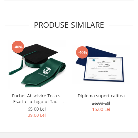
PRODUSE SIMILARE
-40%
-40%
Pachet Absolvire Toca si
Diploma suport catifea
Esarfa cu Logo-ul Tau -
25,00 Lei
Verde inchis
65,00 Lei
15,00 Lei
39,00 Lei