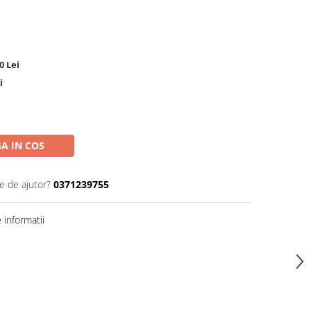
0 Lei
i
A IN COS
e de ajutor?
0371239755
informatii