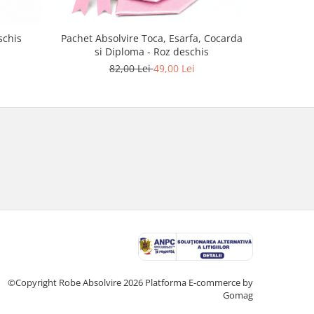
Pachet Absolvire Toca, Esarfa, Cocarda
schis
Cheia 
si Diploma - Roz deschis
82,00 Lei
49,00 Lei
©Copyright Robe Absolvire 2026
Platforma E-commerce by
Gomag