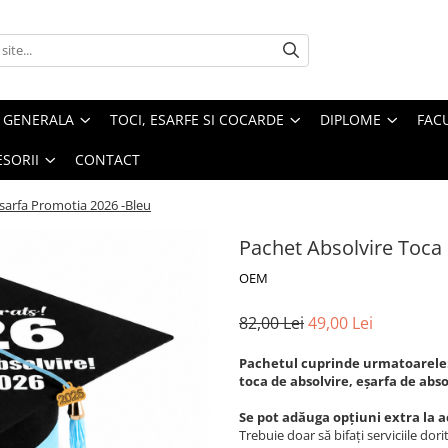
U GENERALA
TOCI, ESARFE SI COCARDE
DIPLOME
FAC
SORII
CONTACT
Esarfa Promotia 2026 -Bleu
Pachet Absolvire Toca 
OEM
82,00 Lei
49,00 Lei
Pachetul cuprinde urmatoarele
toca de absolvire, eșarfa de abso
Se pot adăuga opțiuni extra la 
Trebuie doar să bifați serviciile dorit