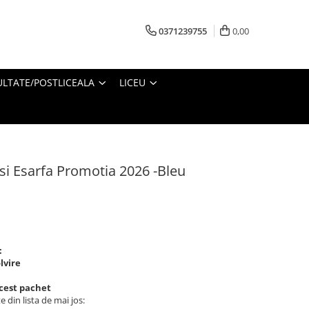
0371239755
0,00
ULTATE/POSTLICEALA
LICEU
si Esarfa Promotia 2026 -Bleu
:
lvire
acest pachet
e din lista de mai jos: