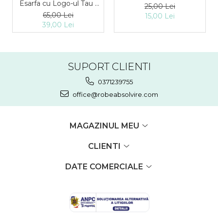
Esarfa cu Logo-ul Tau -
25,00 Lei
Verde inchis
65,00 Lei
15,00 Lei
39,00 Lei
SUPORT CLIENTI
0371239755
office@robeabsolvire.com
MAGAZINUL MEU
CLIENTI
DATE COMERCIALE