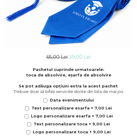
Accesorii
Accesorii
Accesorii
Accesorii
Diplome absolvire
Medalii
Medalii
Medalii
Medalii
Diplome profesori
Cheia succesului
Cheia succesului
Cheia succesului
Cheia succesului
Diplome Suport Piele/Catifea
Diplome absolvire
Diplome absolvire
Diplome absolvire
Diplome absolvire
Ursulet Absolvire
Diplome profesori
Diplome profesori
Diplome profesori
Diplome profesori
Banut anul absolvirii
Diplome Suport Piele/Catifea
Diplome Suport Piele/Catifea
Diplome Suport Piele/Catifea
Diplome Suport Piele/Catifea
Ursulet Absolvire
Ursulet Absolvire
Ursulet Absolvire
Ursulet Absolvire
65,00 Lei
39,00 Lei
Banut anul absolvirii
Banut anul absolvirii
Banut anul absolvirii
Banut anul absolvirii
Pachetul cuprinde urmatoarele:
toca de absolvire, eșarfa de absolvire
Se pot adăuga opțiuni extra la acest pachet
Trebuie doar să bifați serviciile dorite din lista de mai jos:
Data evenimentului
Text personalizare esarfa + 7,00 Lei
Logo personalizare esarfa + 7,00 Lei
Text personalizare toca + 9,00 Lei
Logo personalizare toca + 9,00 Lei