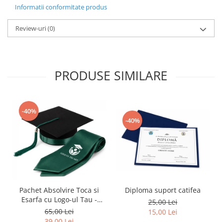
Informatii conformitate produs
Review-uri
(0)
PRODUSE SIMILARE
-40%
-40%
Pachet Absolvire Toca si
Diploma suport catifea
Esarfa cu Logo-ul Tau -
25,00 Lei
Verde inchis
65,00 Lei
15,00 Lei
39,00 Lei