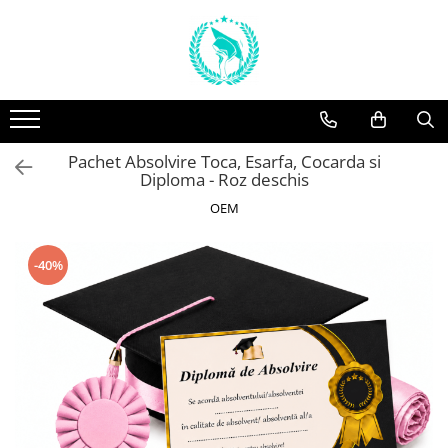
Pachet Absolvire Liceu, Facultate sau Generala
Toci, Esarfe si Cocarde
Diplome
Facultate/Postliceala
Liceu
Generala
Primara
Gradinita
Accesorii
Liceu
Toca si Esarfa Absolvire
Diplome de Absolvire
Pachete complete cu roba
Pachete complete cu roba
Pachete complete cu roba
Pachete complete cu roba
Pachete complete cu roba
Medalii
Generala
Set Toca, Esarfa si Cocarda
Diplome Onorifice Profesori
Roba, Toca si Esarfa
Roba, Toca si Esarfa
Roba, Toca si Esarfa
Roba, Toca si Esarfa
Pachete toca si esarfa
Cheia succesului
Pachet Absolvire Toca, Esarfa, Cocarda si
Roba, Toca si Esarfa Promotia 2026
Roba, Toca si Esarfa Promotia 2026
Roba, Toca si Esarfa Promotia 2026
Roba, Toca si Esarfa Promotia 2026
Facultate
Set Toca, Esarfa si Cocarda
Toca si Esarfa Simpla
Diplome absolvire
Diploma - Roz deschis
Premium
Roba colorata, Toca si Esarfa
Roba colorata, Toca si Esarfa
Roba colorata, Toca si Esarfa
Roba colorata, Toca si Esarfa
Toca si Esarfa Promotia 2026
Diplome profesori
OEM
Pachete toca si esarfa
Pachete toca si esarfa
Pachete toca si esarfa
Pachete toca si esarfa
Set Toca, Esarfa, Medalie si
Toca si Esarfa cu Logo-ul Tau
Diplome Suport Piele/Catifea
Cocarda
Toca si Esarfa Simpla
Toca si Esarfa Simpla
Toca si Esarfa Simpla
Toca si Esarfa Simpla
Toca, Esarfa si Cocarda
Ursulet Absolvire
-40%
Set Toca, Esarfa, Medalie si
Toca si Esarfa Promotia 2026
Toca si Esarfa Promotia 2026
Toca si Esarfa Promotia 2026
Toca si Esarfa Promotia 2026
Toca, Esarfa, Cocarda si Diploma
Cocarda Premium
Banut anul absolvirii
Toca si Esarfa cu Logo-ul Tau
Toca si Esarfa cu Logo-ul Tau
Toca si Esarfa cu Logo-ul Tau
Toca si Esarfa cu Logo-ul Tau
Robe, Toci, Esarfe
Toca Absolvire
Toca, Esarfa si Cocarda
Toca, Esarfa si Cocarda
Toca, Esarfa si Cocarda
Toca, Esarfa si Cocarda
Roba absolvire
Toca, Esarfa, Cocarda si Diploma
Toca, Esarfa, Cocarda si Diploma
Toca, Esarfa, Cocarda si Diploma
Toca, Esarfa, Cocarda si Diploma
Esarfe Absolvire
Esarfa absolvire
Robe, Toci, Esarfe
Robe, Toci, Esarfe
Robe, Toci, Esarfe
Robe, Toci, Esarfe
Toca absolvire
Roba absolvire
Roba absolvire
Roba absolvire
Roba absolvire
Accesorii
Esarfa absolvire
Esarfa absolvire
Esarfa absolvire
Esarfa absolvire
Medalii