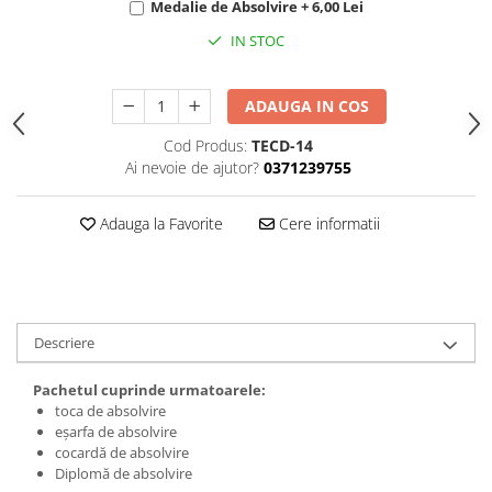
Medalie de Absolvire + 6,00 Lei
IN STOC
ADAUGA IN COS
Cod Produs:
TECD-14
Ai nevoie de ajutor?
0371239755
Adauga la Favorite
Cere informatii
Descriere
Pachetul cuprinde urmatoarele:
toca de absolvire
eșarfa de absolvire
cocardă de absolvire
Diplomă de absolvire