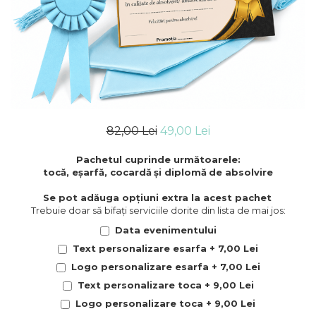
Accesorii
Accesorii
Accesorii
Accesorii
Diplome absolvire
Medalii
Medalii
Medalii
Medalii
Diplome profesori
Cheia succesului
Cheia succesului
Cheia succesului
Cheia succesului
Diplome Suport Piele/Catifea
Diplome absolvire
Diplome absolvire
Diplome absolvire
Diplome absolvire
Ursulet Absolvire
Diplome profesori
Diplome profesori
Diplome profesori
Diplome profesori
Banut anul absolvirii
Diplome Suport Piele/Catifea
Diplome Suport Piele/Catifea
Diplome Suport Piele/Catifea
Diplome Suport Piele/Catifea
Ursulet Absolvire
Ursulet Absolvire
Ursulet Absolvire
Ursulet Absolvire
82,00 Lei
49,00 Lei
Banut anul absolvirii
Banut anul absolvirii
Banut anul absolvirii
Banut anul absolvirii
Pachetul cuprinde următoarele:
tocă, eșarfă, cocardă
și diplomă
de absolvire
Se pot adăuga opțiuni extra la acest pachet
Trebuie doar să bifați serviciile dorite din lista de mai jos:
Data evenimentului
Text personalizare esarfa + 7,00 Lei
Logo personalizare esarfa + 7,00 Lei
Text personalizare toca + 9,00 Lei
Logo personalizare toca + 9,00 Lei