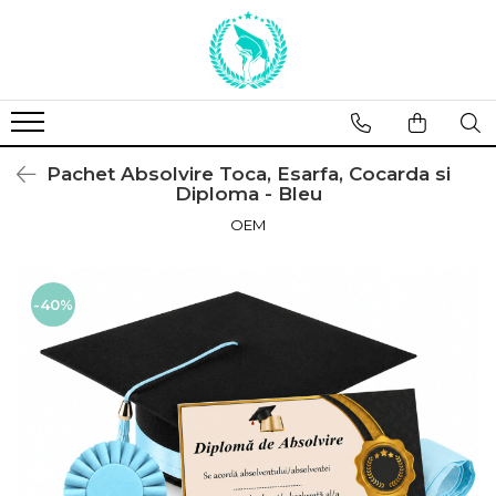
Pachet Absolvire Liceu, Facultate sau Generala
Toci, Esarfe si Cocarde
Diplome
Facultate/Postliceala
Liceu
Generala
Primara
Gradinita
Accesorii
Liceu
Toca si Esarfa Absolvire
Diplome de Absolvire
Pachete complete cu roba
Pachete complete cu roba
Pachete complete cu roba
Pachete complete cu roba
Pachete complete cu roba
Medalii
Generala
Set Toca, Esarfa si Cocarda
Diplome Onorifice Profesori
Roba, Toca si Esarfa
Roba, Toca si Esarfa
Roba, Toca si Esarfa
Roba, Toca si Esarfa
Pachete toca si esarfa
Cheia succesului
Pachet Absolvire Toca, Esarfa, Cocarda si
Roba, Toca si Esarfa Promotia 2026
Roba, Toca si Esarfa Promotia 2026
Roba, Toca si Esarfa Promotia 2026
Roba, Toca si Esarfa Promotia 2026
Facultate
Set Toca, Esarfa si Cocarda
Toca si Esarfa Simpla
Diplome absolvire
Diploma - Bleu
Roba colorata, Toca si Esarfa
Roba colorata, Toca si Esarfa
Roba colorata, Toca si Esarfa
Roba colorata, Toca si Esarfa
Premium
Toca si Esarfa Promotia 2026
Diplome profesori
OEM
Pachete toca si esarfa
Pachete toca si esarfa
Pachete toca si esarfa
Pachete toca si esarfa
Toca si Esarfa cu Logo-ul Tau
Set Toca, Esarfa, Medalie si
Diplome Suport Piele/Catifea
Cocarda
Toca si Esarfa Simpla
Toca si Esarfa Simpla
Toca si Esarfa Simpla
Toca si Esarfa Simpla
Toca, Esarfa si Cocarda
Ursulet Absolvire
Toca si Esarfa Promotia 2026
Toca si Esarfa Promotia 2026
Toca si Esarfa Promotia 2026
Toca si Esarfa Promotia 2026
Toca, Esarfa, Cocarda si Diploma
Set Toca, Esarfa, Medalie si
-40%
Toca si Esarfa cu Logo-ul Tau
Toca si Esarfa cu Logo-ul Tau
Toca si Esarfa cu Logo-ul Tau
Toca si Esarfa cu Logo-ul Tau
Robe, Toci, Esarfe
Cocarda Premium
Banut anul absolvirii
Toca, Esarfa si Cocarda
Toca, Esarfa si Cocarda
Toca, Esarfa si Cocarda
Toca, Esarfa si Cocarda
Roba absolvire
Toca Absolvire
Toca, Esarfa, Cocarda si Diploma
Toca, Esarfa, Cocarda si Diploma
Toca, Esarfa, Cocarda si Diploma
Toca, Esarfa, Cocarda si Diploma
Esarfa absolvire
Esarfe Absolvire
Robe, Toci, Esarfe
Robe, Toci, Esarfe
Robe, Toci, Esarfe
Robe, Toci, Esarfe
Toca absolvire
Roba absolvire
Roba absolvire
Roba absolvire
Roba absolvire
Accesorii
Esarfa absolvire
Esarfa absolvire
Esarfa absolvire
Esarfa absolvire
Medalii
Toca absolvire
Toca absolvire
Toca absolvire
Toca absolvire
Cheia succesului