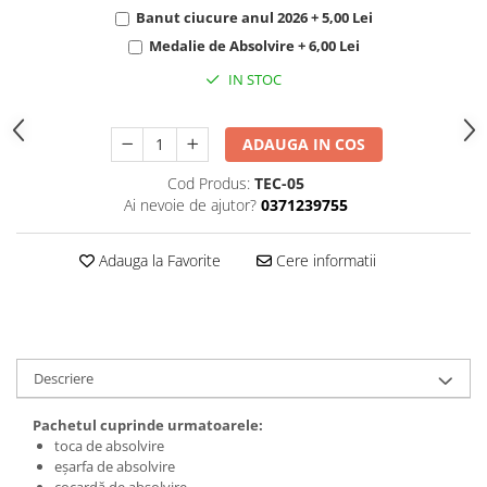
Banut ciucure anul 2026 + 5,00 Lei
Medalie de Absolvire + 6,00 Lei
IN STOC
ADAUGA IN COS
Cod Produs:
TEC-05
Ai nevoie de ajutor?
0371239755
Adauga la Favorite
Cere informatii
Descriere
Pachetul cuprinde urmatoarele:
toca de absolvire
eșarfa de absolvire