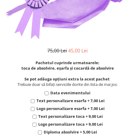
Toca absolvire
Toca absolvire
Toca absolvire
Toca absolvire
Cheia succesului
Accesorii
Accesorii
Accesorii
Accesorii
Diplome absolvire
Medalii
Medalii
Medalii
Medalii
Diplome profesori
Cheia succesului
Cheia succesului
Cheia succesului
Cheia succesului
Diplome Suport Piele/Catifea
Diplome absolvire
Diplome absolvire
Diplome absolvire
Diplome absolvire
Ursulet Absolvire
Diplome profesori
Diplome profesori
Diplome profesori
Diplome profesori
Banut anul absolvirii
75,00 Lei
45,00 Lei
Diplome Suport Piele/Catifea
Diplome Suport Piele/Catifea
Diplome Suport Piele/Catifea
Diplome Suport Piele/Catifea
Ursulet Absolvire
Ursulet Absolvire
Ursulet Absolvire
Ursulet Absolvire
Pachetul cuprinde urmatoarele:
Banut anul absolvirii
Banut anul absolvirii
Banut anul absolvirii
Banut anul absolvirii
toca de absolvire, eșarfa și cocardă
de absolvire
Se pot adăuga opțiuni extra la acest pachet
Trebuie doar să bifați serviciile dorite din lista de mai jos:
Data evenimentului
Text personalizare esarfa + 7,00 Lei
Logo personalizare esarfa + 7,00 Lei
Text personalizare toca + 9,00 Lei
Logo personalizare toca + 9,00 Lei
Diploma absolvire + 5,00 Lei