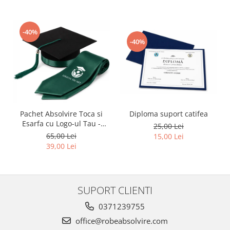
-40%
-40%
Pachet Absolvire Toca si
Diploma suport catifea
Esarfa cu Logo-ul Tau -
25,00 Lei
Verde inchis
65,00 Lei
15,00 Lei
39,00 Lei
SUPORT CLIENTI
0371239755
office@robeabsolvire.com