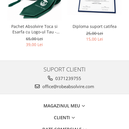
Pachet Absolvire Toca si
Diploma suport catifea
Esarfa cu Logo-ul Tau -
25,00 Lei
Verde inchis
65,00 Lei
15,00 Lei
39,00 Lei
SUPORT CLIENTI
0371239755
office@robeabsolvire.com
MAGAZINUL MEU
CLIENTI