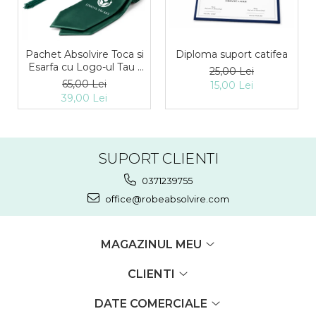
Diploma suport catifea
Pachet Absolvire Toca si
Esarfa cu Logo-ul Tau -
25,00 Lei
Verde inchis
65,00 Lei
15,00 Lei
39,00 Lei
SUPORT CLIENTI
0371239755
office@robeabsolvire.com
MAGAZINUL MEU
CLIENTI
DATE COMERCIALE