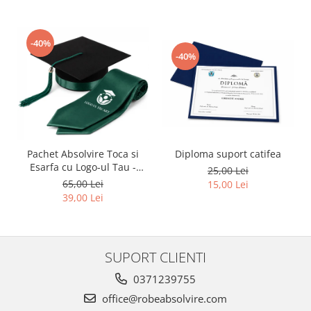
-40%
-40%
Pachet Absolvire Toca si
Diploma suport catifea
Esarfa cu Logo-ul Tau -
25,00 Lei
Verde inchis
65,00 Lei
15,00 Lei
39,00 Lei
SUPORT CLIENTI
0371239755
office@robeabsolvire.com