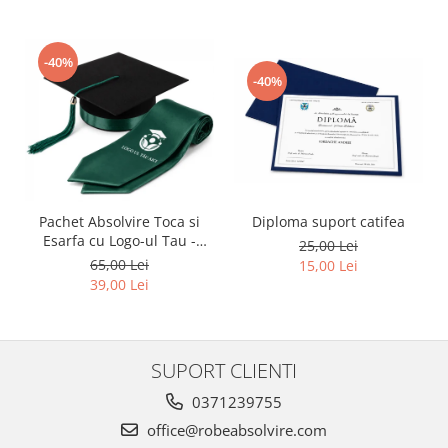
-40%
-40%
Pachet Absolvire Toca si
Diploma suport catifea
Esarfa cu Logo-ul Tau -
25,00 Lei
Verde inchis
65,00 Lei
15,00 Lei
39,00 Lei
SUPORT CLIENTI
0371239755
office@robeabsolvire.com