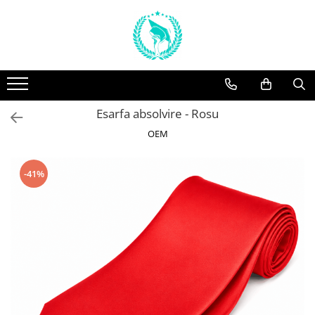
Pachet Absolvire Liceu, Facultate sau Generala
Toci, Esarfe si Cocarde
Diplome
Facultate/Postliceala
Liceu
Generala
Primara
Gradinita
Accesorii
Liceu
Toca si Esarfa Absolvire
Diplome de Absolvire
Pachete complete cu roba
Pachete complete cu roba
Pachete complete cu roba
Pachete complete cu roba
Pachete complete cu roba
Medalii
Generala
Set Toca, Esarfa si Cocarda
Diplome Onorifice Profesori
Roba, Toca si Esarfa
Roba, Toca si Esarfa
Roba, Toca si Esarfa
Roba, Toca si Esarfa
Pachete toca si esarfa
Cheia succesului
Esarfa absolvire - Rosu
Roba, Toca si Esarfa Promotia 2026
Roba, Toca si Esarfa Promotia 2026
Roba, Toca si Esarfa Promotia 2026
Roba, Toca si Esarfa Promotia 2026
Facultate
Set Toca, Esarfa si Cocarda
Toca si Esarfa Simpla
Diplome absolvire
Premium
Roba colorata, Toca si Esarfa
Roba colorata, Toca si Esarfa
Roba colorata, Toca si Esarfa
Roba colorata, Toca si Esarfa
OEM
Toca si Esarfa Promotia 2026
Diplome profesori
Pachete toca si esarfa
Pachete toca si esarfa
Pachete toca si esarfa
Pachete toca si esarfa
Set Toca, Esarfa, Medalie si
Toca si Esarfa cu Logo-ul Tau
Diplome Suport Piele/Catifea
Cocarda
Toca si Esarfa Simpla
Toca si Esarfa Simpla
Toca si Esarfa Simpla
Toca si Esarfa Simpla
Toca, Esarfa si Cocarda
-41%
Ursulet Absolvire
Set Toca, Esarfa, Medalie si
Toca si Esarfa Promotia 2026
Toca si Esarfa Promotia 2026
Toca si Esarfa Promotia 2026
Toca si Esarfa Promotia 2026
Toca, Esarfa, Cocarda si Diploma
Cocarda Premium
Banut anul absolvirii
Toca si Esarfa cu Logo-ul Tau
Toca si Esarfa cu Logo-ul Tau
Toca si Esarfa cu Logo-ul Tau
Toca si Esarfa cu Logo-ul Tau
Robe, Toci, Esarfe
Toca Absolvire
Toca, Esarfa si Cocarda
Toca, Esarfa si Cocarda
Toca, Esarfa si Cocarda
Toca, Esarfa si Cocarda
Roba absolvire
Toca, Esarfa, Cocarda si Diploma
Toca, Esarfa, Cocarda si Diploma
Toca, Esarfa, Cocarda si Diploma
Toca, Esarfa, Cocarda si Diploma
Esarfe Absolvire
Esarfa absolvire
Robe, Toci, Esarfe
Robe, Toci, Esarfe
Robe, Toci, Esarfe
Robe, Toci, Esarfe
Toca absolvire
Roba absolvire
Roba absolvire
Roba absolvire
Roba absolvire
Accesorii
Esarfa absolvire
Esarfa absolvire
Esarfa absolvire
Esarfa absolvire
Medalii