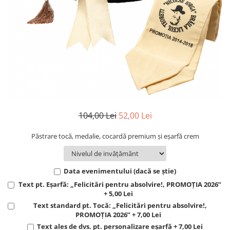
Toca absolvire
Toca absolvire
Toca absolvire
Toca absolvire
Cheia succesului
Accesorii
Accesorii
Accesorii
Accesorii
Diplome absolvire
Medalii
Medalii
Medalii
Medalii
Diplome profesori
Cheia succesului
Cheia succesului
Cheia succesului
Cheia succesului
Diplome Suport Piele/Catifea
Diplome absolvire
Diplome absolvire
Diplome absolvire
Diplome absolvire
Ursulet Absolvire
Diplome profesori
Diplome profesori
Diplome profesori
Diplome profesori
Banut anul absolvirii
Diplome Suport Piele/Catifea
Diplome Suport Piele/Catifea
Diplome Suport Piele/Catifea
Diplome Suport Piele/Catifea
Ursulet Absolvire
Ursulet Absolvire
Ursulet Absolvire
Ursulet Absolvire
104,00 Lei
52,00 Lei
Banut anul absolvirii
Banut anul absolvirii
Banut anul absolvirii
Banut anul absolvirii
Păstrare tocă, medalie, cocardă premium și eșarfă crem
Data evenimentului (dacă se știe)
Text pt. Eșarfă: „Felicitări pentru absolvire!, PROMOȚIA 2026”
+ 5,00 Lei
Text standard pt. Tocă: „Felicitări pentru absolvire!,
PROMOȚIA 2026” + 7,00 Lei
Text ales de dvs. pt. personalizare eșarfă + 7,00 Lei