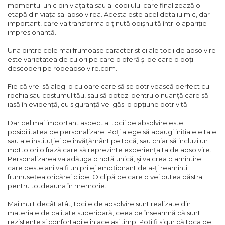
momentul unic din viața ta sau al copilului care finalizează o
etapă din viața sa: absolvirea. Acesta este acel detaliu mic, dar
important, care va transforma o ținută obișnuită într-o apariție
impresionantă.
Una dintre cele mai frumoase caracteristici ale tocii de absolvire
este varietatea de culori pe care o oferă și pe care o poți
descoperi pe robeabsolvire.com.
Fie că vrei să alegi o culoare care să se potrivească perfect cu
rochia sau costumul tău, sau să optezi pentru o nuanță care să
iasă în evidență, cu siguranță vei găsi o opțiune potrivită.
Dar cel mai important aspect al tocii de absolvire este
posibilitatea de personalizare. Poți alege să adaugi inițialele tale
sau ale instituției de învățământ pe tocă, sau chiar să incluzi un
motto ori o frază care să reprezinte experiența ta de absolvire.
Personalizarea va adăuga o notă unică, și va crea o amintire
care peste ani va fi un prilej emoționant de a-ți reaminti
frumusețea oricărei clipe. O clipă pe care o vei putea păstra
pentru totdeauna în memorie.
Mai mult decât atât, tocile de absolvire sunt realizate din
materiale de calitate superioară, ceea ce înseamnă că sunt
rezistente și confortabile în același timp. Poți fi sigur că toca de