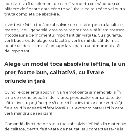
absolvire va fi un element pe care îl vei purta cu mândrie și cu
plăcere de fiecare dată când te vei uita la ea sau când vei purta
ținuta completă de absolvire.
Investește într-o tocă de absolvire de calitate, pentru facultate,
master, liceu, generală, care să te reprezinte și să îți amintească
întotdeauna de momentul important din viața ta. Cu siguranță,
vei fi bucuros de alegerea făcută și vei fi uimit de cât de mult
poate un detaliu mic să adauge la valoarea unui moment atât
de important.
Alege un model toca absolvire ieftina, la un
preț foarte bun, calitativă, cu livrare
oriunde în țară
Cu noi, experiența absolvirii va fi emoțioantă și memorabilă. În
timp ce noi ne ocupăm de livrarea produselor comandate de
către tine, tu poți începe să creezi lista invitaților care vrei să îți
fie alături în această zi fabuloasă. O zi extraordinară! O zi în care
vei fi mândru de realizări!
Comandă direct de pe site o toca absolvire ieftină, din materiale
de calitate, pentru festivitate de neuitat, sau contactează-ne la